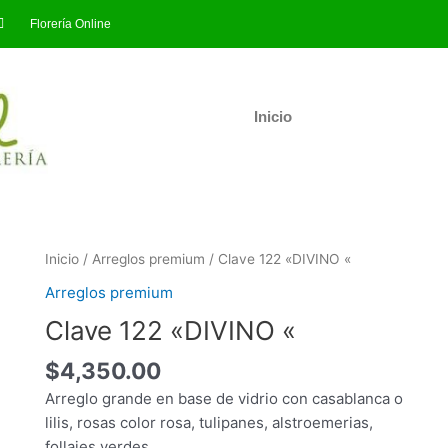
Florería Online
Inicio
Clave
Inicio
/
Arreglos premium
/ Clave 122 «DIVINO «
122
Arreglos premium
"DIVINO
Clave 122 «DIVINO «
"
cantidad
$
4,350.00
Arreglo grande en base de vidrio con casablanca o
lilis, rosas color rosa, tulipanes, alstroemerias,
follajes verdes.