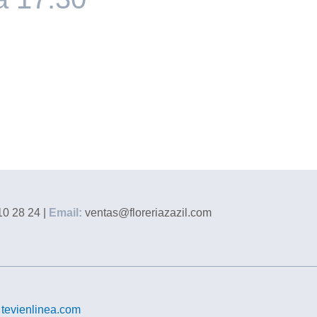
0 28 24 |
Email:
ventas@floreriazazil.com
r
tevienlinea.com