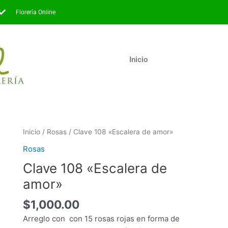
Florería Online
Inicio
Clave
Inicio
/
Rosas
/ Clave 108 «Escalera de amor»
108
Rosas
"Escalera
Clave 108 «Escalera de
de
amor"
amor»
cantidad
$
1,000.00
Arreglo con con 15 rosas rojas en forma de