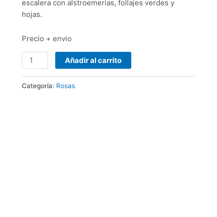
escalera con alstroemerias, follajes verdes y
hojas.
Precio + envio
Añadir al carrito
Categoría:
Rosas