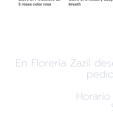
3 rosas color rosa
breath
En Florería Zazil d
pedid
Horario