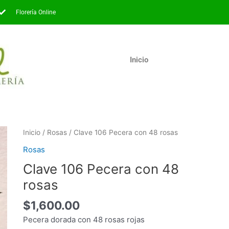
Florería Online
Inicio
Clave
Inicio
/
Rosas
/ Clave 106 Pecera con 48 rosas
106
Rosas
Pecera
Clave 106 Pecera con 48
con
48
rosas
rosas
$
1,600.00
cantidad
Pecera dorada con 48 rosas rojas