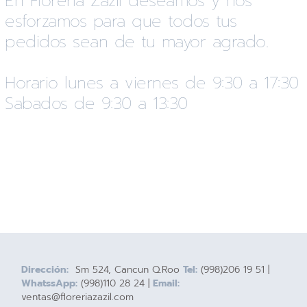
En Florería Zazil deseamos y nos
esforzamos para que todos tus
pedidos sean de tu mayor agrado.
Horario lunes a viernes de 9:30 a 17:30
Sabados de 9:30 a 13:30
Dirección:
Sm 524, Cancun Q.Roo
Tel:
(998)206 19 51 |
WhatssApp:
(998)110 28 24 |
Email:
ventas@floreriazazil.com